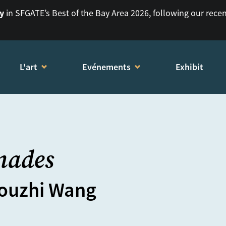
ry
in SFGATE’s Best of the Bay Area 2026, following our rece
L'art
Evénements
Exhibit
nades
houzhi Wang