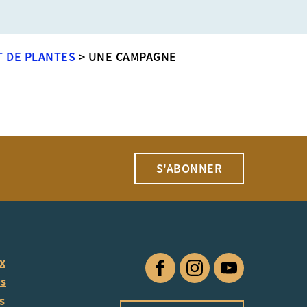
T DE PLANTES
>
UNE CAMPAGNE
S'ABONNER
ux
Facebook
Instagram
YouTube
us
s