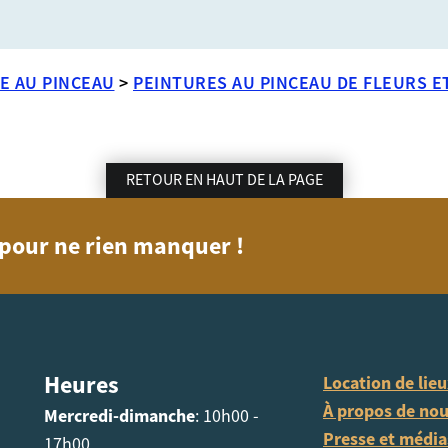
E AU PINCEAU
>
PEINTURES AU PINCEAU DE FLEURS E
RETOUR EN HAUT DE LA PAGE
n pour ne rien manquer !
Heures
Location de lie
À propos de no
Mercredi-dimanche
: 10h00 -
Presse et média
17h00