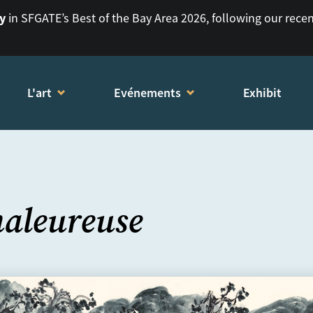
ry
in SFGATE’s Best of the Bay Area 2026, following our rece
L'art
Evénements
Exhibit
aleureuse