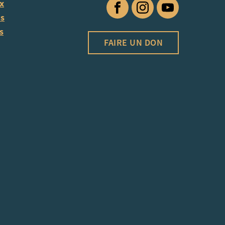
ux
Facebook
Instagram
YouTube
us
s
FAIRE UN DON