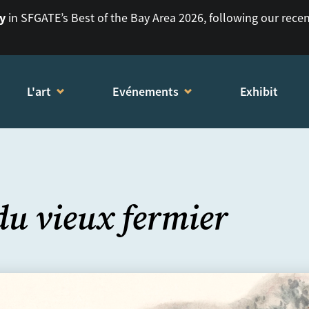
ry
in SFGATE’s Best of the Bay Area 2026, following our rece
L'art
Evénements
Exhibit
du vieux fermier