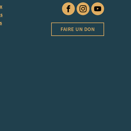
ux
Facebook
Instagram
YouTube
us
s
FAIRE UN DON