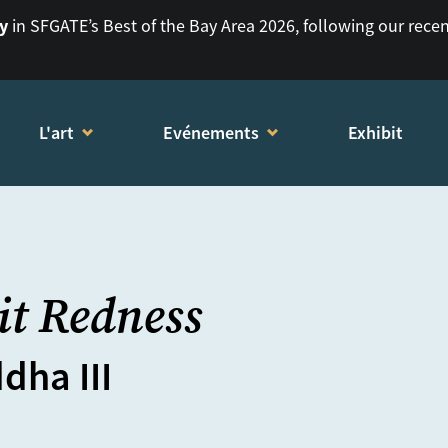
ry
in SFGATE’s Best of the Bay Area 2026, following our rece
L'art
Evénements
Exhibit
it Redness
dha III