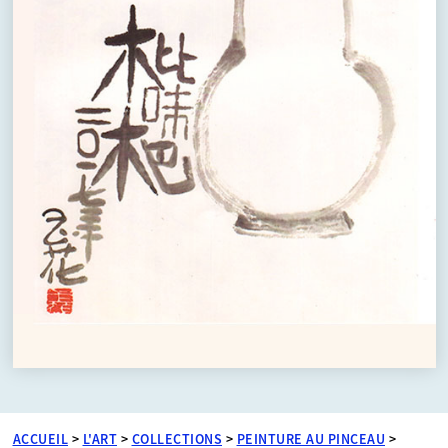
ACCUEIL
>
L'ART
>
COLLECTIONS
>
PEINTURE AU PINCEAU
>