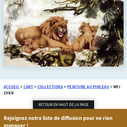
ACCUEIL
>
L'ART
>
COLLECTIONS
>
PEINTURE AU PINCEAU
>
WEI
ZHEN
RETOUR EN HAUT DE LA PAGE
Rejoignez notre liste de diffusion pour ne rien
manquer !