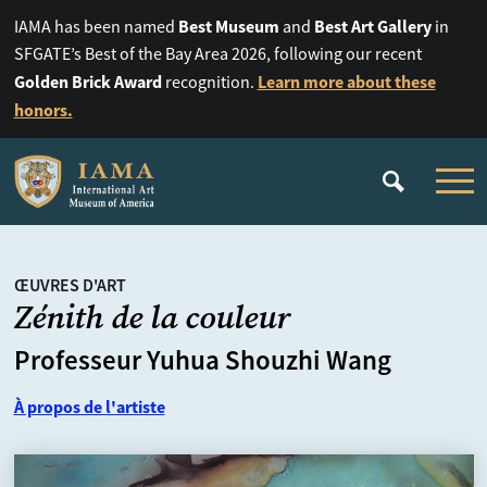
Best Museum
Best Art Gallery
IAMA has been named
and
in
SFGATE’s Best of the Bay Area 2026, following our recent
Golden Brick Award
Learn more about these
recognition.
honors.
ŒUVRES D'ART
Zénith de la couleur
Professeur Yuhua Shouzhi Wang
À propos de l'artiste