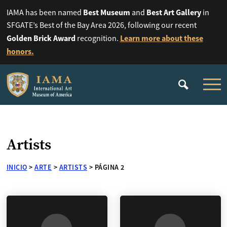
Best Museum
Best Art Gallery
IAMA has been named
and
in
SFGATE’s Best of the Bay Area 2026, following our recent
Golden Brick Award
Learn more about these
recognition.
honors.
Artists
INICIO
>
ARTE
>
ARTISTS
>
PÁGINA 2