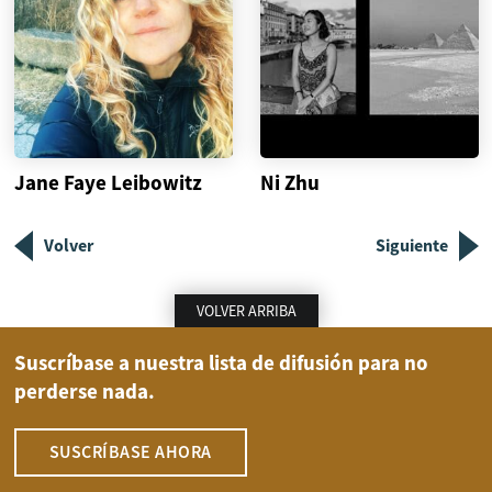
Jane Faye Leibowitz
Ni Zhu
Volver
Siguiente
VOLVER ARRIBA
Suscríbase a nuestra lista de difusión para no
perderse nada.
SUSCRÍBASE AHORA