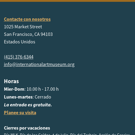
Contacte con nosotros
1025 Market Street
San Francisco, CA 94103
Estados Unidos
(415) 376-6344
info@internationalartmuseum.org
Horas
Mier-Dom
: 10.00 h - 17.00 h
Lunes-martes
: Cerrado
La entrada es gratuita.
Planee su visita
Cierres por vacaciones
Día MLK, Día de los Caídos, 4 de julio, Día del Trabajo, Acción de Gracias