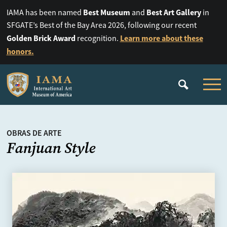
Best Museum
Best Art Gallery
IAMA has been named
and
in
SFGATE’s Best of the Bay Area 2026, following our recent
Golden Brick Award
Learn more about these
recognition.
honors.
OBRAS DE ARTE
Fanjuan Style