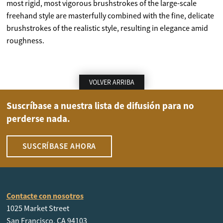
most rigid, most vigorous brushstrokes of the large-scale
freehand style are masterfully combined with the fine, delicate
brushstrokes of the realistic style, resulting in elegance amid
roughness.
VOLVER ARRIBA
Suscríbase a nuestra lista de difusión para no
perderse nada.
SUSCRÍBASE AHORA
Contacte con nosotros
1025 Market Street
San Francisco, CA 94103