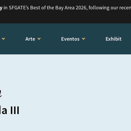
ry
in SFGATE’s Best of the Bay Area 2026, following our rece
Arte
Eventos
Exhibit
m
 III