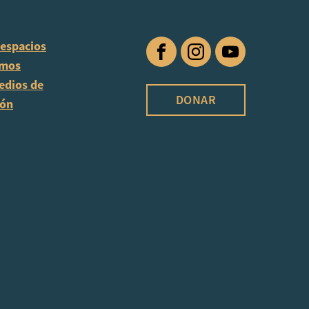
 espacios
Facebook
Instagram
YouTube
omos
edios de
DONAR
ión