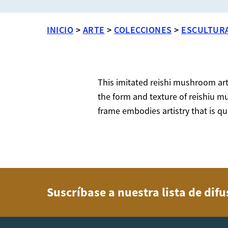
INICIO
>
ARTE
>
COLECCIONES
>
ESCULTUR
This imitated reishi mushroom art
the form and texture of reishiu m
frame embodies artistry that is qui
Suscríbase a nuestra lista de dif