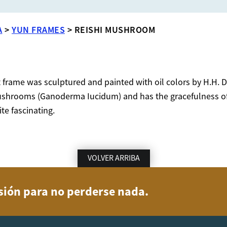
A
>
YUN FRAMES
>
REISHI MUSHROOM
 frame was sculptured and painted with oil colors by H.H. D
ushrooms (Ganoderma Iucidum) and has the gracefulness of a
te fascinating.
VOLVER ARRIBA
usión para no perderse nada.