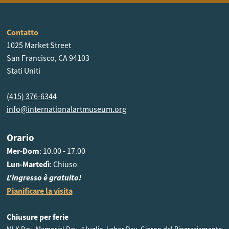
Contatto
1025 Market Street
San Francisco, CA 94103
Stati Uniti
(415) 376-6344
info@internationalartmuseum.org
Orario
Mer-Dom
: 10.00 - 17.00
Lun-Martedì
: Chiuso
L'ingresso è gratuito!
Pianificare la visita
Chiusure per ferie
MLK Day, Memorial Day, 4 luglio, Labor Day, Giorno del Ringraziamento