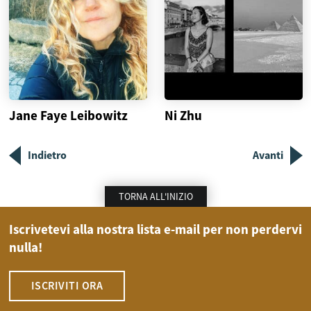
Jane Faye Leibowitz
Ni Zhu
Indietro
Avanti
TORNA ALL'INIZIO
Iscrivetevi alla nostra lista e-mail per non perdervi
nulla!
ISCRIVITI ORA