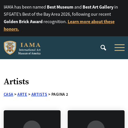
Best Museum
Best Art Gallery
IAMA has been named
and
in
SFGATE’s Best of the Bay Area 2026, following our recent
Golden Brick Award
Learn more about these
recognition.
honors.
Artists
CASA
>
ARTE
>
ARTISTS
>
PAGINA 2