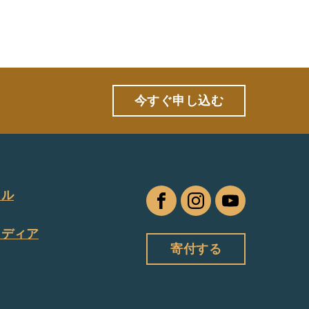
今すぐ申し込む
タル
フ
イ
ユ
ェ
ン
ー
メディア
イ
ス
チ
寄付する
ス
タ
ュ
ブ
グ
ー
ッ
ラ
ブ