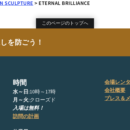
N SCULPTURE
>
ETERNAL BRILLIANCE
このページのトップへ
逃しを防ごう！
時間
会場レン
会社概要
水～日
:10時～17時
プレス＆
月～火
:クローズド
入場は無料！
訪問の計画