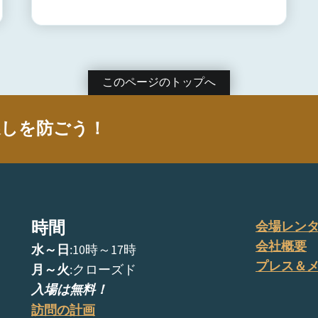
このページのトップへ
逃しを防ごう！
時間
会場レン
会社概要
水～日
:10時～17時
プレス＆
月～火
:クローズド
入場は無料！
訪問の計画