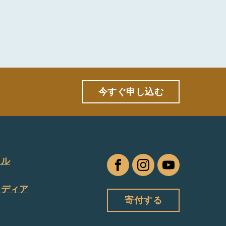
今すぐ申し込む
タル
フ
イ
ユ
ェ
ン
ー
メディア
イ
ス
チ
寄付する
ス
タ
ュ