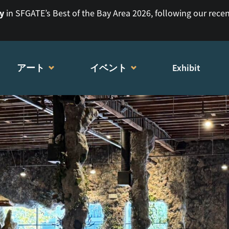
ry
in SFGATE’s Best of the Bay Area 2026, following our rece
アート
イベント
Exhibit