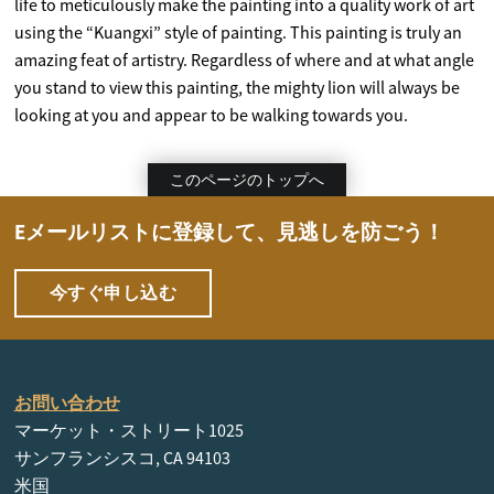
life to meticulously make the painting into a quality work of art
using the “Kuangxi” style of painting. This painting is truly an
amazing feat of artistry. Regardless of where and at what angle
you stand to view this painting, the mighty lion will always be
looking at you and appear to be walking towards you.
このページのトップへ
Eメールリストに登録して、見逃しを防ごう！
今すぐ申し込む
お問い合わせ
マーケット・ストリート1025
サンフランシスコ, CA 94103
米国