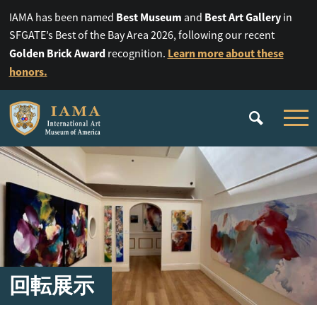
Best Museum
Best Art Gallery
IAMA has been named
and
in
SFGATE’s Best of the Bay Area 2026, following our recent
Golden Brick Award
Learn more about these
recognition.
honors.
回転展示