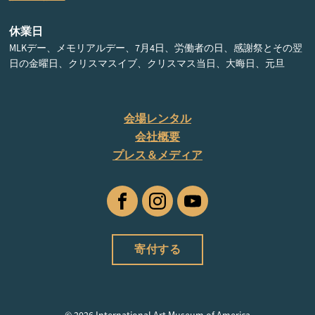
休業日
MLKデー、メモリアルデー、7月4日、労働者の日、感謝祭とその翌
日の金曜日、クリスマスイブ、クリスマス当日、大晦日、元旦
会場レンタル
会社概要
プレス＆メディア
フ
イ
ユ
ェ
ン
ー
イ
ス
チ
寄付する
ス
タ
ュ
ブ
グ
ー
ッ
ラ
ブ
ク
ム
© 2026 International Art Museum of America