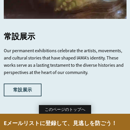
常設展示
Our permanent exhibitions celebrate the artists, movements,
and cultural stories that have shaped IAMA’s identity. These
works serve as a lasting testament to the diverse histories and
perspectives at the heart of our community.
常設展示
このページのトップへ
Eメールリストに登録して、見逃しを防ごう！