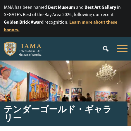
Best Museum
Best Art Gallery
IAMA has been named
and
in
SFGATE’s Best of the Bay Area 2026, following our recent
Golden Brick Award
Learn more about these
recognition.
honors.
テンダーゴールド・ギャラ
リー