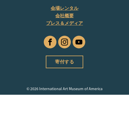
会場レンタル
会社概要
プレス＆メディア
フ
イ
ユ
ェ
ン
ー
イ
ス
チ
寄付する
ス
タ
ュ
ブ
グ
ー
ッ
ラ
ブ
ク
ム
© 2026 International Art Museum of America