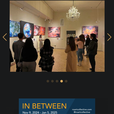
前
次
へ
の
ペ
ー
ジ