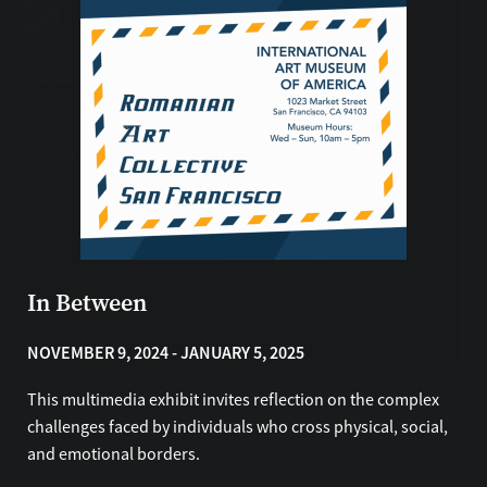
Beauty and Hallucination by Inga
In Between
McCaslin Frick
NOVEMBER 9, 2024 - JANUARY 5, 2025
SEPTEMBER 6 - OCTOBER 6, 2025
This multimedia exhibit invites reflection on the complex
想像上の伝記的対話と二分された物語
The Book of Changes
challenges faced by individuals who cross physical, social,
The International Art Museum of America is pleased to
and emotional borders.
2025年4月25日～5月25日
JANUARY 15 - APRIL 15, 2025
present Beauty and Hallucination, a solo exhibition of
recent work by Inga McCaslin Frick, opening September 6,