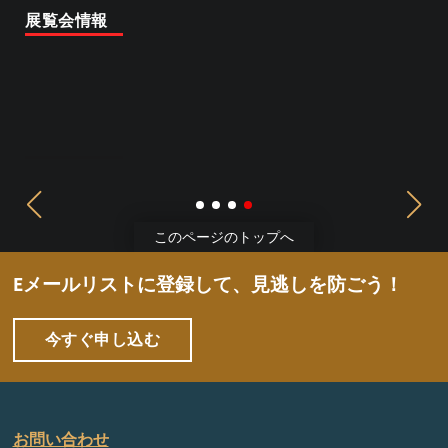
Sometimes, much of contemporary life is wrapped in the
The “Book of Changes” series was conceived during the
展覧会情報
2025. Beauty and Hallucination features a…
poetry of melancholy, loneliness, and absurdity.
tumultuous period of 2020-2022, a time of significant
global transformation that affected every culture and
展覧会情報
展覧会情報
nation, regardless of race, belief, or political stance.
展覧会情報
前
次
このページのトップへ
へ
の
ペ
Eメールリストに登録して、見逃しを防ごう！
ー
ジ
今すぐ申し込む
お問い合わせ