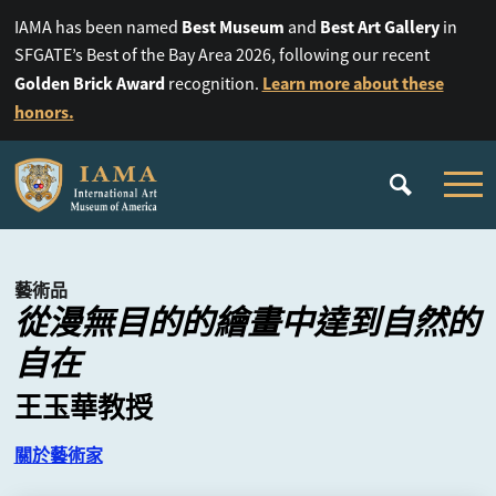
Best Museum
Best Art Gallery
IAMA has been named
and
in
SFGATE’s Best of the Bay Area 2026, following our recent
Golden Brick Award
Learn more about these
recognition.
honors.
藝術品
從漫無目的的繪畫中達到自然的
自在
王玉華教授
關於藝術家