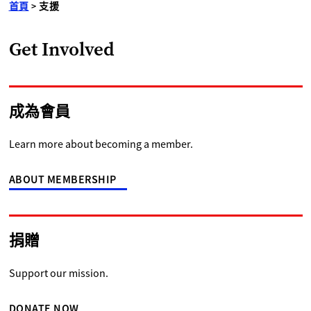
首頁
>
支援
Get Involved
成為會員
Learn more about becoming a member.
ABOUT MEMBERSHIP
捐贈
Support our mission.
DONATE NOW