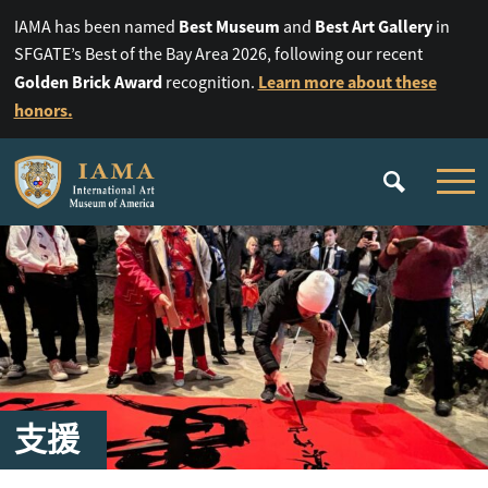
Best Museum
Best Art Gallery
IAMA has been named
and
in
SFGATE’s Best of the Bay Area 2026, following our recent
Golden Brick Award
Learn more about these
recognition.
honors.
支援