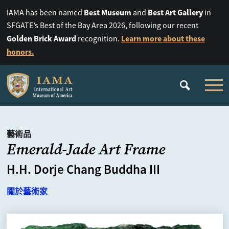
Best Museum
Best Art Gallery
IAMA has been named
and
in
SFGATE’s Best of the Bay Area 2026, following our recent
Golden Brick Award
Learn more about these
recognition.
honors.
藝術品
Emerald-Jade Art Frame
H.H. Dorje Chang Buddha III
關於藝術家