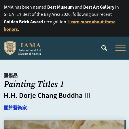
Best Museum
Best Art Gallery
IAMA has been named
and
in
SFGATE’s Best of the Bay Area 2026, following our recent
Golden Brick Award
Learn more about these
recognition.
honors.
藝術品
Painting Titles 1
H.H. Dorje Chang Buddha III
關於藝術家